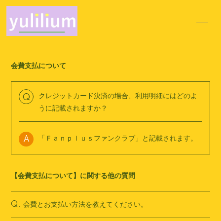
HOME
INFORMATION
会費支払について
PROFILE
VIDEO
DISCOGRAPHY
MOVIE
クレジットカード決済の場合、利用明細にはどのよ
Q
うに記載されますか？
BLOG
VOICE BLOG
「Ｆａｎｐｌｕｓファンクラブ」と記載されます。
Q&A
A
【会費支払について】に関する他の質問
会員登録
ログイン
会費とお支払い方法を教えてください。
Q.