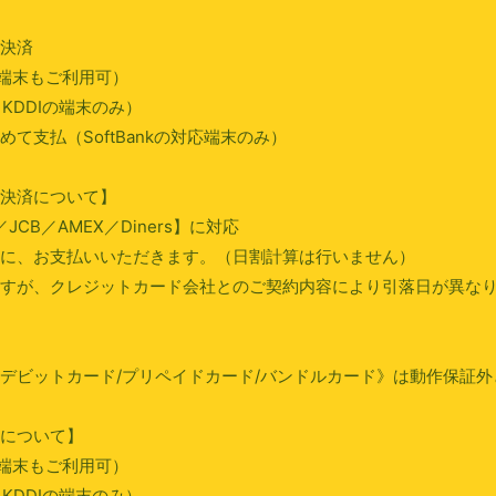
決済
の端末もご利用可）
KDDIの端末のみ）
て支払（SoftBankの対応端末のみ）
決済について】
r／JCB／AMEX／Diners】に対応
に、お支払いいただきます。（日割計算は行いません）
すが、クレジットカード会社とのご契約内容により引落日が異な
デビットカード/プリペイドカード/バンドルカード》は動作保証外
について】
の端末もご利用可）
KDDIの端末のみ）