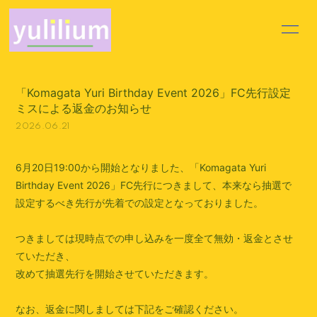
HOME
INFORMATION
「Komagata Yuri Birthday Event 2026」FC先行設定
PROFILE
VIDEO
ミスによる返金のお知らせ
2026.06.21
DISCOGRAPHY
MOVIE
BLOG
VOICE BLOG
6月20日19:00から開始となりました、「Komagata Yuri
Birthday Event 2026」FC先行につきまして、本来なら抽選で
Q&A
設定するべき先行が先着での設定となっておりました。
つきましては現時点での申し込みを一度全て無効・返金とさせ
ていただき、
改めて抽選先行を開始させていただきます。
会員登録
ログイン
なお、返金に関しましては下記をご確認ください。