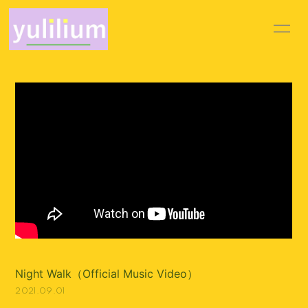
HOME
INFORMATION
PROFILE
VIDEO
DISCOGRAPHY
MOVIE
BLOG
VOICE BLOG
Q&A
Night Walk（Official Music Video）
会員登録
ログイン
2021.09.01