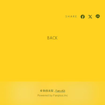
SHARE
BACK
© 駒形友梨 ,
Fan+Kit
Powered by Fanplus.inc