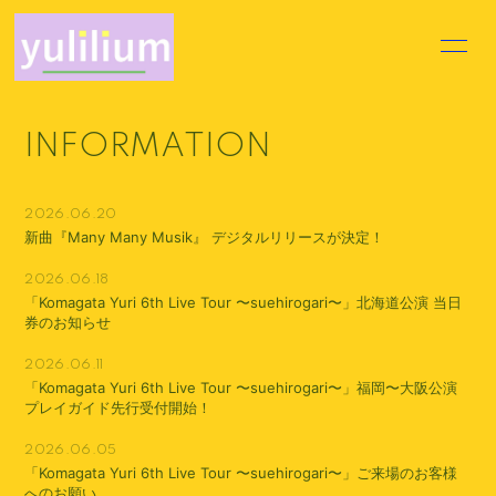
HOME
INFORMATION
INFORMATION
PROFILE
VIDEO
DISCOGRAPHY
MOVIE
2026.06.20
新曲『Many Many Musik』 デジタルリリースが決定！
BLOG
VOICE BLOG
2026.06.18
「Komagata Yuri 6th Live Tour 〜suehirogari〜」北海道公演 当日
Q&A
券のお知らせ
2026.06.11
「Komagata Yuri 6th Live Tour 〜suehirogari〜」福岡〜大阪公演
プレイガイド先行受付開始！
2026.06.05
会員登録
ログイン
「Komagata Yuri 6th Live Tour 〜suehirogari〜」ご来場のお客様
へのお願い