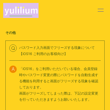
HOME
INFORMATION
その他
PROFILE
VIDEO
DISCOGRAPHY
MOVIE
パスワード入力画面でフリーズする現象について
Q
【iOS16 ご利用のお客様向け】
BLOG
VOICE BLOG
「iOS16」をご利用いただいている場合、会員登録
Q&A
A
時やパスワード変更の際にパスワードを自動生成す
る機能を利用すると画面がフリーズする現象を確認
しております。
画面がフリーズしてしまった際は、下記の設定変更
を行っていただきますようお願いいたします。
会員登録
ログイン