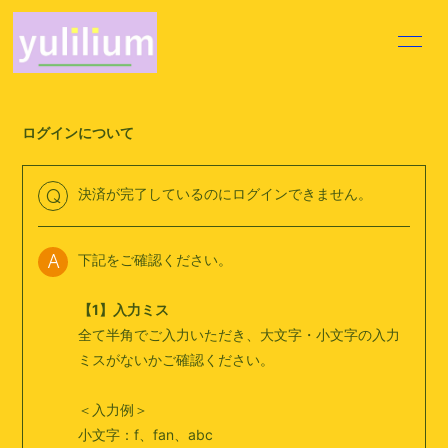
HOME
INFORMATION
ログインについて
PROFILE
VIDEO
DISCOGRAPHY
MOVIE
決済が完了しているのにログインできません。
Q
BLOG
VOICE BLOG
下記をご確認ください。
A
Q&A
【1】入力ミス
全て半角でご入力いただき、大文字・小文字の入力
ミスがないかご確認ください。
＜入力例＞
会員登録
ログイン
小文字：f、fan、abc